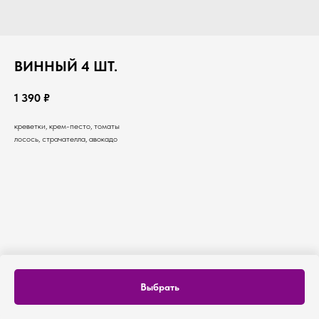
ВИННЫЙ 4 ШТ.
1 390
₽
креветки, крем-песто, томаты
лосось, страчателла, авокадо
Выбрать