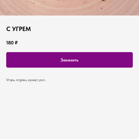
С УГРЕМ
180
₽
Заказать
Угорь, огурец, кунжут, рис,