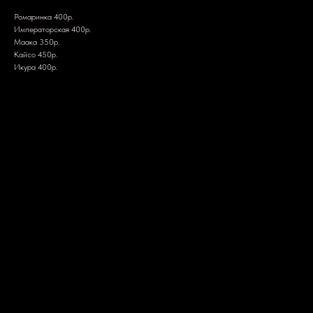
Ромаринка 400р.
Императорская 400р.
Маака 350р.
Кайсо 450р.
Икура 400р.