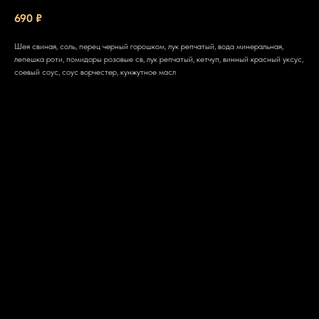
690
₽
Шея свиная, соль, перец черный горошком, лук репчатый, вода минеральная,
лепешка роти, помидоры розовые св, лук репчатый, кетчуп, винный красный уксус,
соевый соус, соус ворчестер, кунжутное масл