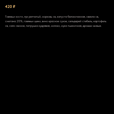
420
₽
Говяжьи кости, лук репчатый, морковь св, капуста белокочанная, свекла св,
сметана 20%, говяжьи щеки, вино красное сухое, сельдерей стебель, картофель
св, сало свиное, петрушка кудрявая, молоко, мука пшеничная, дрожжи живые.