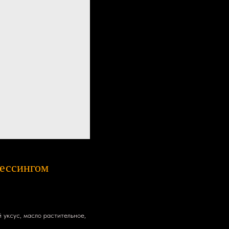
рессингом
й уксус, масло растительное,