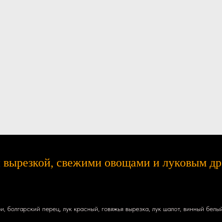
й вырезкой, свежими овощами и луковым д
, болгарский перец, лук красный, говяжья вырезка, лук шалот, винный белы