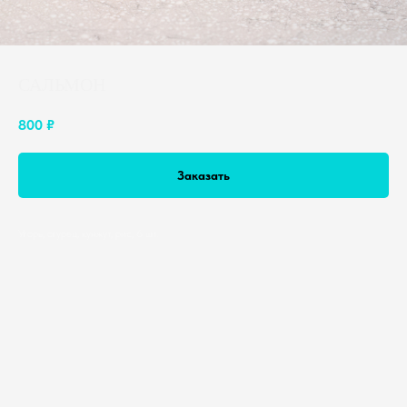
САЛЬМОН
800
₽
Заказать
Угорь, огурец, кунжут, рис, 6 шт.