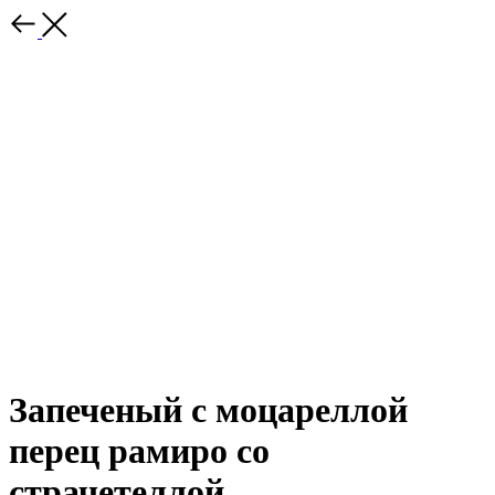
Запеченый с моцареллой
перец рамиро со
страчетеллой